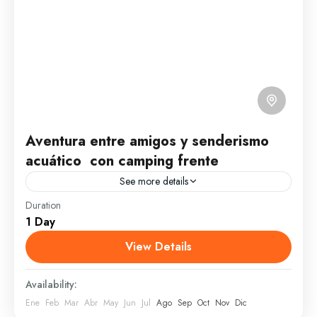
Aventura entre amigos y senderismo
acuático con camping frente
See more details
Duration
Conocerás el Tabernáculo una cascada de aguas
1 Day
dulces que brotan entre dos piedras es un lugar
mágico y misterioso. Disfrutarás también de Cascada
View Details
La Taína...
Peravia
Availability:
1 Person
Ene
Feb
Mar
Abr
May
Jun
Jul
Ago
Sep
Oct
Nov
Dic