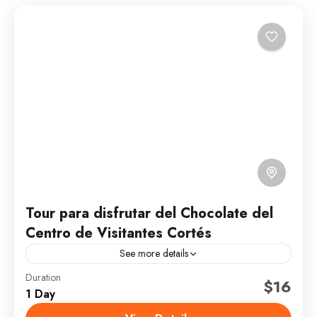
Tour para disfrutar del Chocolate del
Centro de Visitantes Cortés
See more details
Duration
(Este tour se ofrece todos los sábados,
$16
1 Day
exclusivamente). Está sujeto a confirmación de
disponibilidad. Precio: 995 pesos Descripción El