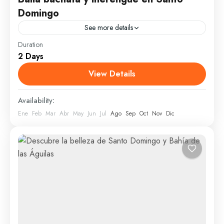
Domingo
See more details
Duration
Santo Domingo cuenta con una vida noctuna variada
2 Days
e intensa, de ritmos pegajosos y dulces. En este tour
podrás conocer disfrutar delas mejores discotecas,
View Details
bailar...
Santo Domingo
Availability:
1 Person
Ene
Feb
Mar
Abr
May
Jun
Jul
Ago
Sep
Oct
Nov
Dic