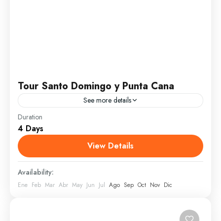
Tour Santo Domingo y Punta Cana
See more details
Duration
Santo Domingo es la ciudad más pujante e
4 Days
importante del Caribe actualmente. Es la primera
ciudad del Nuevo Mundo, cuenta con espacios
View Details
cargados de historia...
Santo Domingo
Availability:
1 Person
Ene
Feb
Mar
Abr
May
Jun
Jul
Ago
Sep
Oct
Nov
Dic