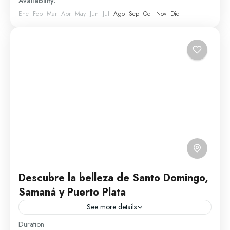
Availability:
1 Person
Ene
Feb
Mar
Abr
May
Jun
Jul
Ago
Sep
Oct
Nov
Dic
Descubre la belleza de Santo Domingo,
Samaná y Puerto Plata
See more details
Duration
Santa Bárbara de Samaná es una provincia ubicada