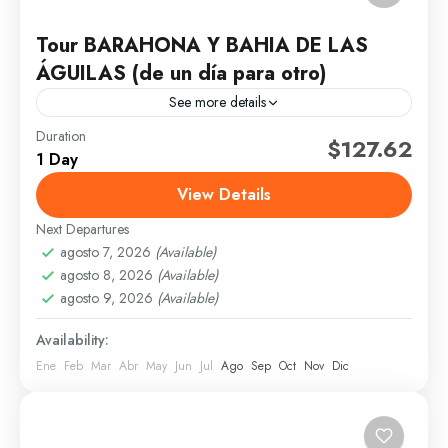
Tour BARAHONA Y BAHIA DE LAS
ÁGUILAS (de un día para otro)
See more details
Duration
Precio: 7,500 pesos p/p Descripción Bahía de las
$127.62
1 Day
Águilas es una bahía del mar Caribe está ubicada en
Pedernales. Contiene la playa más hermosa y...
View Details
Next Departures
Pedernales
agosto 7, 2026
(Available)
1 Person
agosto 8, 2026
(Available)
agosto 9, 2026
(Available)
Availability:
Ene
Feb
Mar
Abr
May
Jun
Jul
Ago
Sep
Oct
Nov
Dic