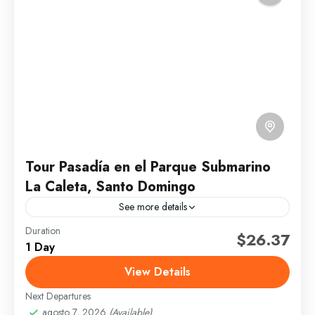
Tour Pasadía en el Parque Submarino
La Caleta, Santo Domingo
See more details
Duration
Parque Submarino La Caleta, Santo Domingo, es un
$26.37
1 Day
recurso natural, recientemente remozado, cuanta con
parque, playa, área infantil y de picnic, piscina
View Details
natural, bosque y...
Next Departures
Santo Domingo
agosto 7, 2026
(Available)
1 Person