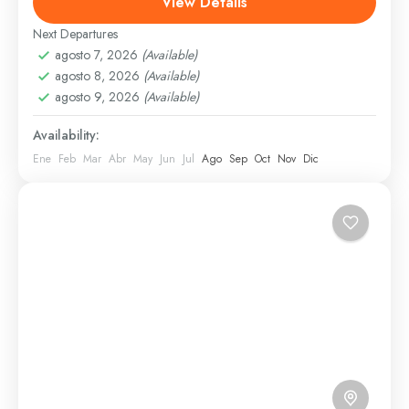
View Details
Centro de Visitantes Cortés brinda una...
Next Departures
Santo Domingo
agosto 7, 2026
(Available)
1 Person
agosto 8, 2026
(Available)
agosto 9, 2026
(Available)
Availability:
Ene
Feb
Mar
Abr
May
Jun
Jul
Ago
Sep
Oct
Nov
Dic