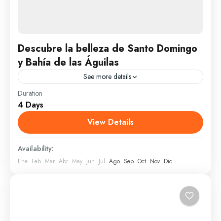
Descubre la belleza de Santo Domingo
y Bahía de las Águilas
See more details
Duration
Este tour de permite conocer mediante una
4 Days
experiencia inmersiva y extensiva los principales
recursos naturales de la provincia de Barahona y una
View Details
piedra preciosa que...
Pedernales
Availability:
1 Person
Ene
Feb
Mar
Abr
May
Jun
Jul
Ago
Sep
Oct
Nov
Dic