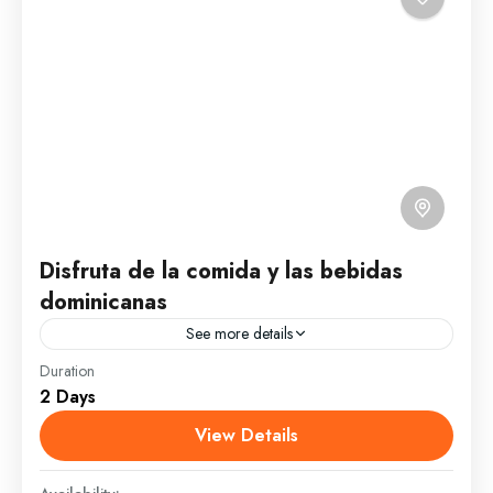
Disfruta de la comida y las bebidas
dominicanas
See more details
Duration
Visitaremos los principales restaurantes para
2 Days
disfrutar, a todo paladar, de la comida dominicana y
sus sabores exquisitos. Será una experiencia
View Details
grastronómica única y mmorable. Disfrutaremos...
Moca