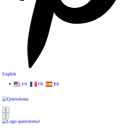
English
EN
FR
ES