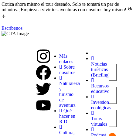
Cotiza ahora mismo el tour deseado. Solo te tomará un par de
minutos. ¡Empieza a vivir tus aventuras con nosotros hoy mismo! 🌴
✈️
Escribenos
Más
enlaces
Noticias
Explora
Sobre
turísticas
con
nosotros
(Briefing)
nosotros
destinos
Naturaleza
Recursos
únicos y
y
educativos
experiencias
turismo
inolvidables.
de
Inversiones
En
aventura
ecológicas
Quieroloma,
Qué
cada viaje
hacer en
Tours
comienza
R.D.
virtuales
con pasión
y termina
Cultura,
Podcast