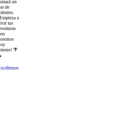
omará un
ar de
inutos.
¡Empieza a
ivir tus
venturas
con
osotros
hoy
mismo! 🌴
️
scribenos
Explora
con
nosotros
destinos
únicos
y
experiencias
inolvidables.