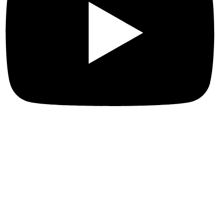
Más enlaces
Sobre nosotros
Naturaleza y turismo de aventura
Qué hacer en R.D.
Cultura, museos importantes y templos