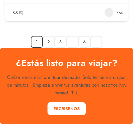
0.0
(0)
Rios
1
2
3
…
6
¿Estás listo para viajar?
Cotiza ahora mismo el tour deseado. Solo te tomará un par
de minutos. ¡Empieza a vivir tus aventuras con nosotros hoy
mismo! 🌴✈️
ESCRIBENOS