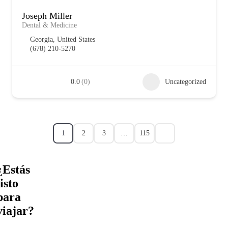
Joseph Miller
Dental & Medicine
Georgia, United States
(678) 210-5270
0.0
(0)
Uncategorized
1
2
3
…
115
¿Estás
listo
para
viajar?