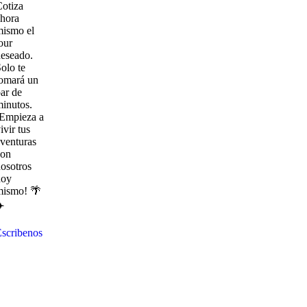
otiza
hora
mismo el
our
eseado.
olo te
omará un
ar de
inutos.
¡Empieza a
ivir tus
venturas
con
osotros
hoy
mismo! 🌴
️
scribenos
Explora
con