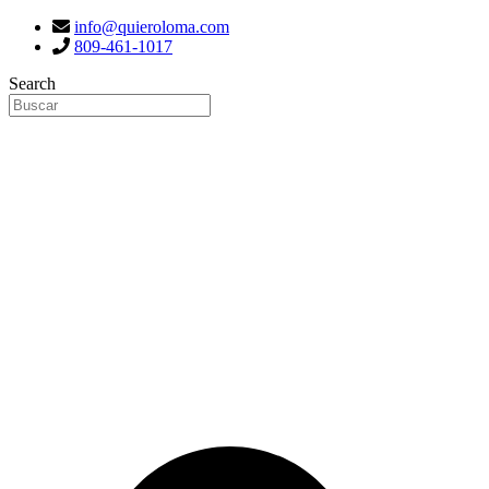
info@quieroloma.com
809-461-1017
Search