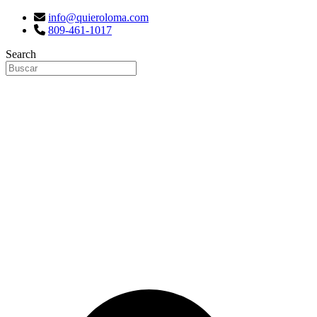
info@quieroloma.com
809-461-1017
Search