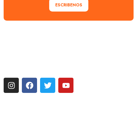
ESCRIBENOS
Explora con nosotros destinos únicos y experiencias
inolvidables. En Quieroloma, cada viaje comienza con
pasión y termina con grandes recuerdos.
Más enlaces
Sobre nosotros
Naturaleza y turismo de aventura