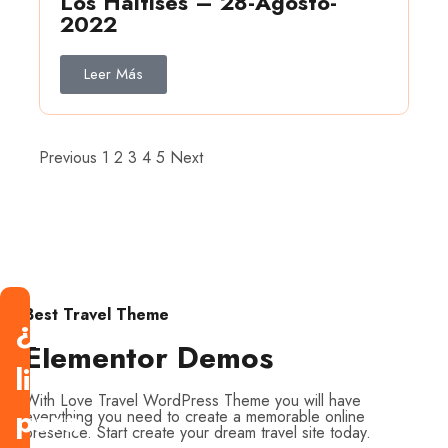
Los Haitises – 28-Agosto-
2022
Leer Más
Previous
1
2
3
4
5
Next
Best Travel Theme
¿Estás
Elementor Demos
listo
With Love Travel WordPress Theme you will have
para
everything you need to create a memorable online
presence. Start create your dream travel site today.