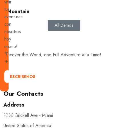
vivir
tus
Mountain
aventuras
con
All Demos
nosotros
hoy
mismo!
🌴
Discover the World, one Full Adventure at a Time!
✈️
ESCRIBENOS
Our Contacts
Address
Explora
1080 Brickell Ave - Miami
con
United States of America