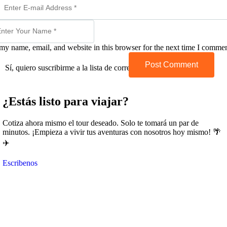
my name, email, and website in this browser for the next time I commen
Post Comment
Sí, quiero suscribirme a la lista de correo.
¿Estás listo para viajar?
Cotiza ahora mismo el tour deseado. Solo te tomará un par de
minutos. ¡Empieza a vivir tus aventuras con nosotros hoy mismo! 🌴
✈️
Escribenos
Explora con nosotros destinos únicos y experiencias
inolvidables. En Quieroloma, cada viaje comienza con pasión
y termina con grandes recuerdos.