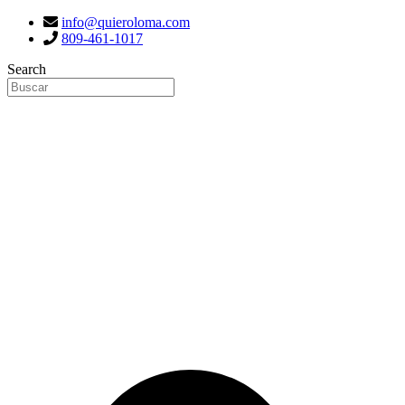
info@quieroloma.com
809-461-1017
Search