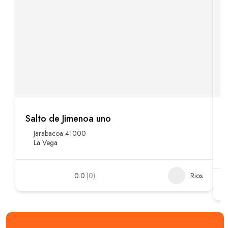
Salto de Jimenoa uno
R
Jarabacoa 41000
La Vega
0.0
(0)
Rios