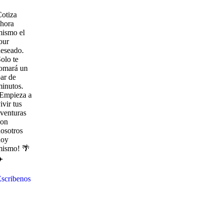
otiza
hora
mismo el
our
eseado.
olo te
omará un
ar de
inutos.
¡Empieza a
ivir tus
venturas
con
osotros
hoy
mismo! 🌴
️
scribenos
Explora