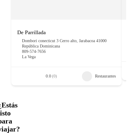
De Parrillada
Co
Dombori conecticut 3 Cerro alto, Jarabacoa 41000
República Dominicana
809-574-7656
La Vega
0.0
(0)
Restaurantes
¿Estás
listo
para
viajar?