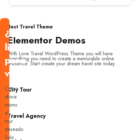
Best Travel Theme
¿Estás
Elementor Demos
listo
With Love Travel WordPress Theme you will have
para
everything you need to create a memorable online
presence. Start create your dream travel site today.
viajar?
Cotiza
City Tour
ahora
mismo
el
Travel Agency
tour
deseado.
Solo