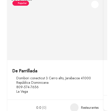
Popular
De Parrillada
C
Dombori conecticut 3 Cerro alto, Jarabacoa 41000
República Dominicana
809-574-7656
La Vega
0.0
(0)
Restaurantes