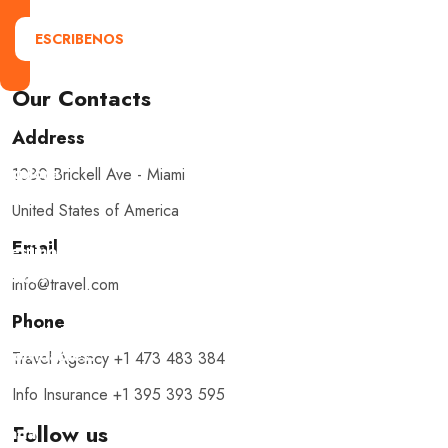
ESCRIBENOS
Our Contacts
Address
Explora
1080 Brickell Ave - Miami
con
United States of America
nosotros
Email
destinos
únicos
info@travel.com
y
Phone
experiencias
inolvidables.
Travel Agency +1 473 483 384
En
Info Insurance +1 395 393 595
Quieroloma,
Follow us
cada