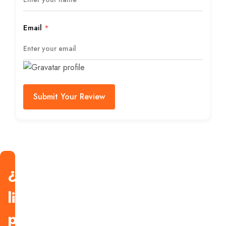
Email
*
Submit Your Review
¿Estás
listo
para