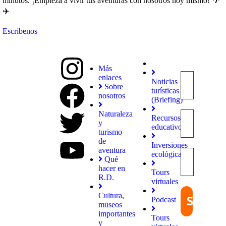
minutos. ¡Empieza a vivir tus aventuras con nosotros hoy mismo! 🌴
✈️
Escribenos
Más
enlaces
Noticias
Explora
Sobre
turísticas
con
nosotros
(Briefing)
nosotros
destinos
Naturaleza
Recursos
únicos y
y
educativos
experiencias
turismo
inolvidables.
de
Inversiones
En
aventura
ecológicas
Quieroloma,
Qué
cada viaje
hacer en
Tours
comienza
R.D.
virtuales
con pasión
y termina
Cultura,
Podcast
con
museos
grandes
importantes
Tours
recuerdos.
y