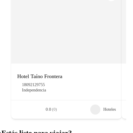
Hotel Taíno Frontera
Ho
18092129755
Independencia
0.0
(0)
Hoteles
¿Estás listo para viajar?