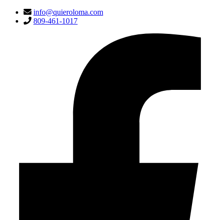
info@quieroloma.com
809-461-1017