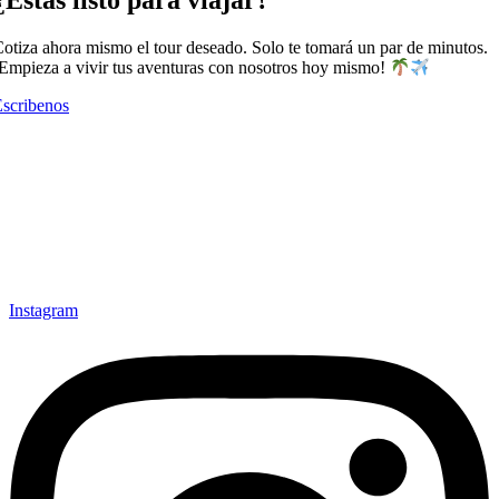
otiza ahora mismo el tour deseado. Solo te tomará un par de minutos.
Empieza a vivir tus aventuras con nosotros hoy mismo!
scribenos
Explora con nosotros destinos únicos y experiencias
inolvidables. En Quieroloma, cada viaje comienza con pasión y
termina con grandes recuerdos.
Instagram