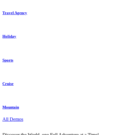
Travel Agency
Holiday
Sports
Cruise
Mountain
All Demos
Discover the World, one Full Adventure at a Time!