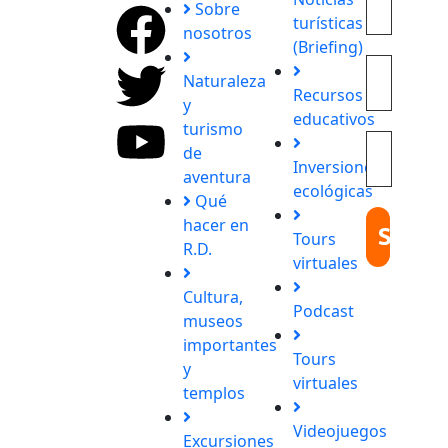
Explora
Sobre
turísticas
con
nosotros
(Briefing)
nosotros
destinos
Naturaleza
Recursos
únicos y
y
educativos
experiencias
turismo
inolvidables.
de
Inversiones
En
aventura
ecológicas
Quieroloma,
Qué
cada viaje
hacer en
Tours
comienza
R.D.
virtuales
con
pasión y
Cultura,
Podcast
termina
museos
con
importantes
Tours
grandes
y
virtuales
recuerdos.
templos
Videojuegos
Excursiones