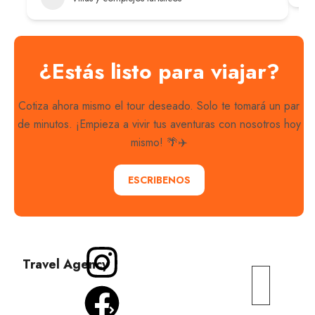
Best Travel Theme
¿Estás listo para viajar?
Elementor Demos
Cotiza ahora mismo el tour deseado. Solo te tomará un par
de minutos. ¡Empieza a vivir tus aventuras con nosotros hoy
With Love Travel WordPress Theme you will have
everything you need to create a memorable online
mismo! 🌴✈️
presence. Start create your dream travel site today.
ESCRIBENOS
City Tour
Más
Noticias
Travel Agency
enlaces
turísticas
Explora
(Briefing)
Sobre
con