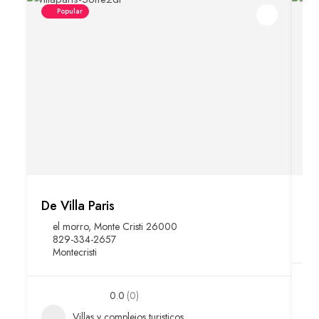
Popular
De Villa Paris
Ho
el morro, Monte Cristi 26000
829-334-2657
Montecristi
0.0
(0)
Villas y complejos turisticos