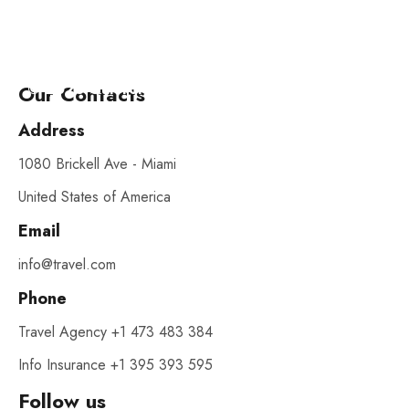
© 2025 Quieroloma SRL. Todos
|Términos y
Our Contacts
los derechos reservados.
condiciones
Address
1080 Brickell Ave - Miami
United States of America
Email
info@travel.com
Phone
Travel Agency +1 473 483 384
Info Insurance +1 395 393 595
Follow us