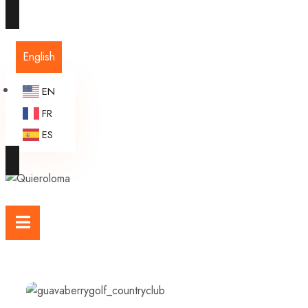
English
EN
FR
ES