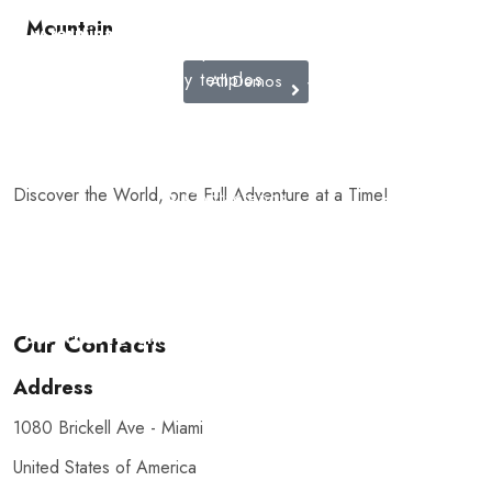
con pasión
Tours
museos
Mountain
y termina
virtuales
importantes
con
y templos
All Demos
Videojuegos
grandes
recuerdos.
Excursiones
escolares
Discover the World, one Full Adventure at a Time!
Contáctenos
© 2025 Quieroloma SRL. Todos los
|Términos y
derechos reservados.
condiciones
Our Contacts
Address
1080 Brickell Ave - Miami
United States of America