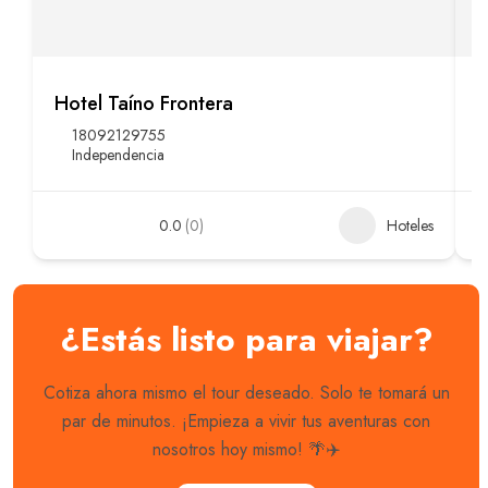
Hotel Taíno Frontera
H
18092129755
Independencia
0.0
(0)
Hoteles
Best Travel Theme
¿Estás listo para viajar?
Elementor Demos
Cotiza ahora mismo el tour deseado. Solo te tomará un
With Love Travel WordPress Theme you will have
par de minutos. ¡Empieza a vivir tus aventuras con
everything you need to create a memorable online
nosotros hoy mismo! 🌴✈️
presence. Start create your dream travel site today.