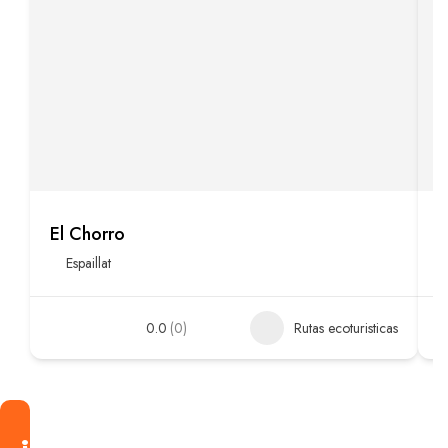
El Chorro
E
Espaillat
0.0
(0)
Rutas ecoturisticas