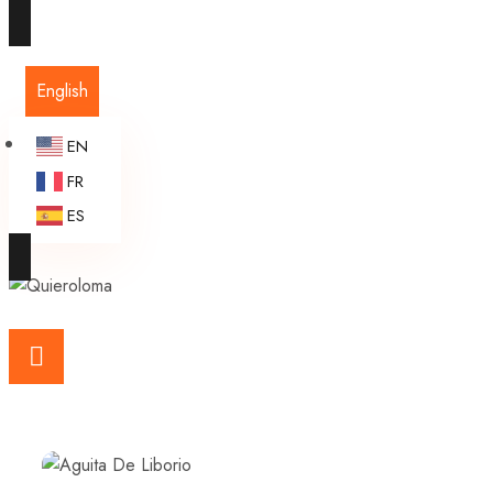
English
EN
FR
ES