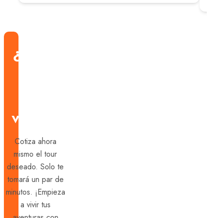
¿Estás
listo
para
viajar?
Cotiza ahora
mismo el tour
deseado. Solo te
tomará un par de
minutos. ¡Empieza
a vivir tus
aventuras con