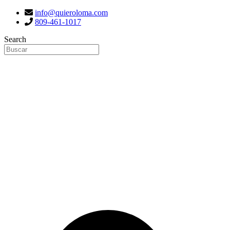
info@quieroloma.com
809-461-1017
Search