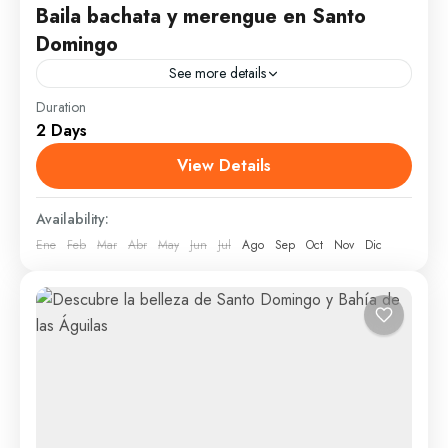
Baila bachata y merengue en Santo
Domingo
See more details
Duration
Santo Domingo cuenta con una vida noctuna variada
2 Days
e intensa, de ritmos pegajosos y dulces. En este tour
podrás conocer disfrutar delas mejores discotecas,
View Details
bailar...
Santo Domingo
Availability:
1 Person
Ene
Feb
Mar
Abr
May
Jun
Jul
Ago
Sep
Oct
Nov
Dic