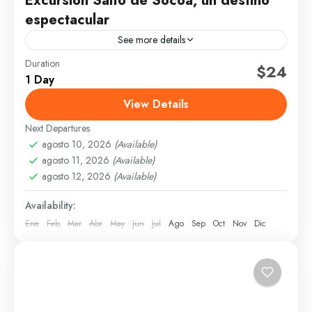
Excursión Salto de Socoa, un destino
espectacular
See more details
Duration
$24
Monte Plata
1 Day
1 Person
View Details
Next Departures
agosto 10, 2026
(Available)
agosto 11, 2026
(Available)
agosto 12, 2026
(Available)
Availability:
Ene
Feb
Mar
Abr
May
Jun
Jul
Ago
Sep
Oct
Nov
Dic