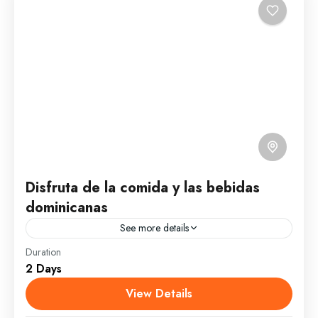
Disfruta de la comida y las bebidas
dominicanas
See more details
Duration
Visitaremos los principales restaurantes para
2 Days
disfrutar, a todo paladar, de la comida dominicana y
sus sabores exquisitos. Será una experiencia
View Details
grastronómica única y mmorable. Disfrutaremos...