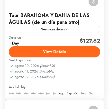
Tour BARAHONA Y BAHIA DE LAS
ÁGUILAS (de un día para otro)
See more details
Duration
Precio: 7,500 pesos p/p Descripción Bahía de las
$127.62
1 Day
Águilas es una bahía del mar Caribe está ubicada en
Pedernales. Contiene la playa más hermosa y...
View Details
Next Departures
Pedernales
agosto 10, 2026
(Available)
1 Person
agosto 11, 2026
(Available)
agosto 12, 2026
(Available)
Availability:
Ene
Feb
Mar
Abr
May
Jun
Jul
Ago
Sep
Oct
Nov
Dic