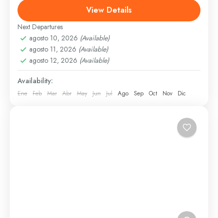
disponibilidad. Precio: 995 pesos Descripción El
View Details
Centro de Visitantes Cortés brinda una...
Next Departures
Santo Domingo
agosto 10, 2026
(Available)
1 Person
agosto 11, 2026
(Available)
agosto 12, 2026
(Available)
Availability:
Ene
Feb
Mar
Abr
May
Jun
Jul
Ago
Sep
Oct
Nov
Dic