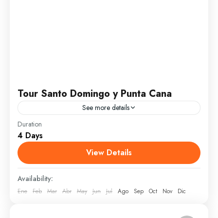
Tour Santo Domingo y Punta Cana
See more details
Duration
Santo Domingo es la ciudad más pujante e
4 Days
importante del Caribe actualmente. Es la primera
ciudad del Nuevo Mundo, cuenta con espacios
View Details
cargados de historia...
Santo Domingo
Availability:
1 Person
Ene
Feb
Mar
Abr
May
Jun
Jul
Ago
Sep
Oct
Nov
Dic