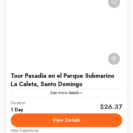
Tour Pasadía en el Parque Submarino
La Caleta, Santo Domingo
See more details
Duration
Parque Submarino La Caleta, Santo Domingo, es un
$26.37
1 Day
recurso natural, recientemente remozado, cuanta con
parque, playa, área infantil y de picnic, piscina
View Details
natural, bosque y...
Next Departures
Santo Domingo