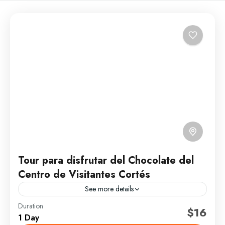
Tour para disfrutar del Chocolate del
Centro de Visitantes Cortés
See more details
Duration
(Este tour se ofrece todos los sábados,
$16
1 Day
exclusivamente). Está sujeto a confirmación de