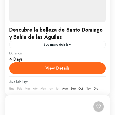
Descubre la belleza de Santo Domingo
y Bahía de las Águilas
See more details
Duration
Este tour de permite conocer mediante una
4 Days
experiencia inmersiva y extensiva los principales
recursos naturales de la provincia de Barahona y una
View Details
piedra preciosa que...
Pedernales
Availability:
1 Person
Ene
Feb
Mar
Abr
May
Jun
Jul
Ago
Sep
Oct
Nov
Dic