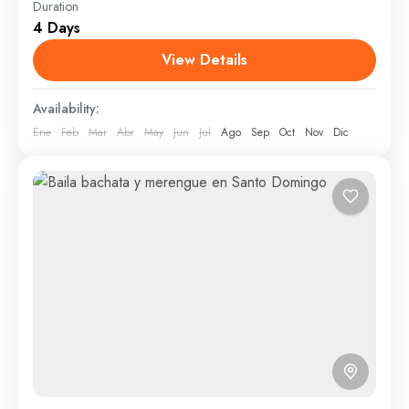
Duration
Santa Bárbara de Samaná es una provincia ubicada
4 Days
en la zona este de República Dominicana. Es muy
conocida y celebrada por la belleza insólita de...
View Details
Puerto Plata
Availability:
1 Person
Ene
Feb
Mar
Abr
May
Jun
Jul
Ago
Sep
Oct
Nov
Dic