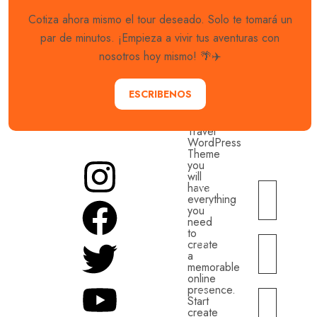
Cotiza ahora mismo el tour deseado. Solo te tomará un
Best Travel Theme
par de minutos. ¡Empieza a vivir tus aventuras con
Elementor
nosotros hoy mismo! 🌴✈️
Demos
ESCRIBENOS
With
Love
Travel
WordPress
Theme
you
Más
Noticias
will
enlaces
have
turísticas
Explora
everything
(Briefing)
you
Sobre
con
need
to
nosotros
nosotros
Recursos
create
destinos
a
educativos
Naturaleza
memorable
únicos y
online
y turismo
Inversiones
presence.
experiencias
de
Start
ecológicas
inolvidables.
create