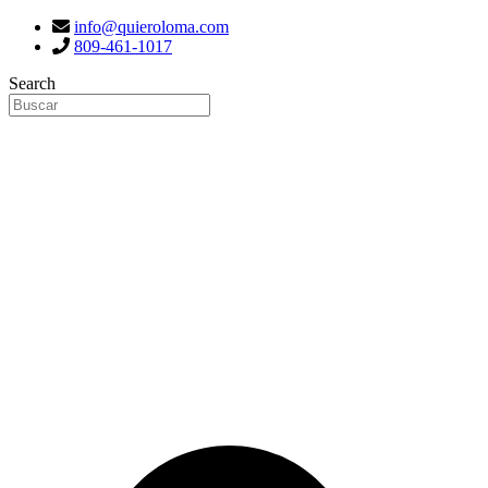
info@quieroloma.com
809-461-1017
Search