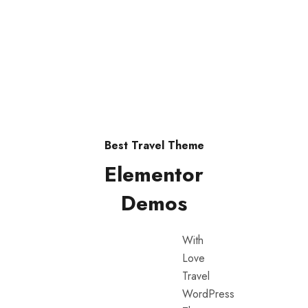
|Términos y condiciones
Best Travel Theme
Elementor
Demos
With
Love
Travel
WordPress