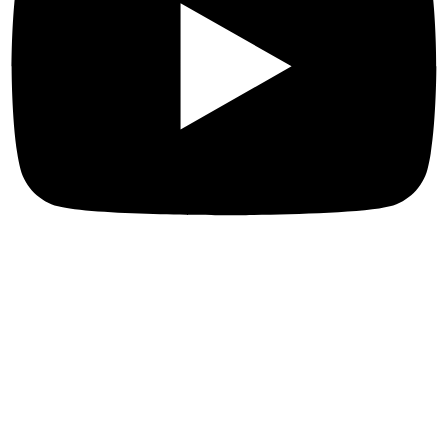
Más enlaces
Sobre nosotros
Naturaleza y turismo de aventura
Qué hacer en R.D.
Cultura, museos importantes y templos