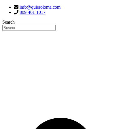
info@quieroloma.com
809-461-1017
Search