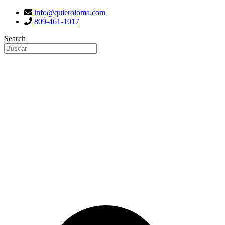
info@quieroloma.com
809-461-1017
Search