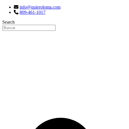
info@quieroloma.com
809-461-1017
Search