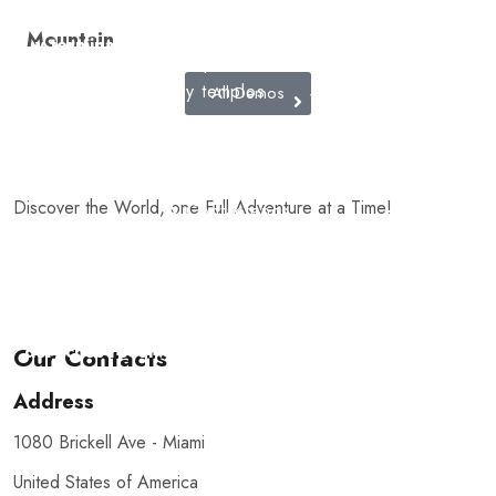
Cultura,
con pasión
Tours
museos
Mountain
y termina
virtuales
importantes
con
y templos
All Demos
Videojuegos
grandes
recuerdos.
Excursiones
escolares
Discover the World, one Full Adventure at a Time!
Contáctenos
© 2025 Quieroloma SRL. Todos los
|Términos y
derechos reservados.
condiciones
Our Contacts
Address
1080 Brickell Ave - Miami
United States of America