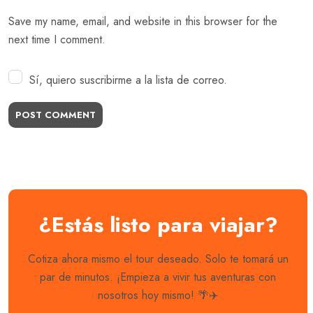
Save my name, email, and website in this browser for the
next time I comment.
Sí, quiero suscribirme a la lista de correo.
POST COMMENT
Best Travel Theme
¿Estás listo para viajar?
Elementor Demos
Cotiza ahora mismo el tour deseado. Solo te tomará un
With Love Travel WordPress Theme you will have
par de minutos. ¡Empieza a vivir tus aventuras con
everything you need to create a memorable online
nosotros hoy mismo! 🌴✈️
presence. Start create your dream travel site today.