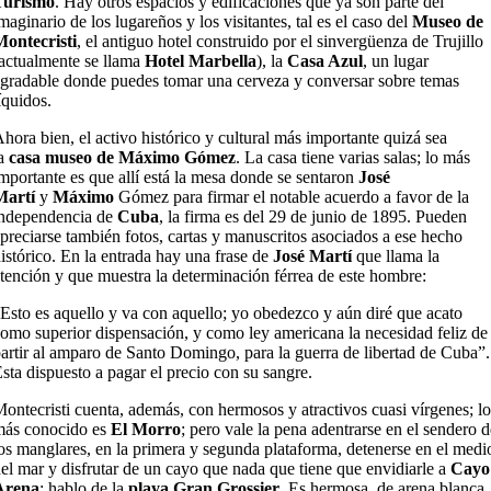
Turismo
. Hay otros espacios y edificaciones que ya son parte del
maginario de los lugareños y los visitantes, tal es el caso del
Museo de
ontecristi
, el antiguo hotel construido por el sinvergüenza de Trujillo
actualmente se llama
Hotel Marbella
), la
Casa Azul
, un lugar
gradable donde puedes tomar una cerveza y conversar sobre temas
íquidos.
hora bien, el activo histórico y cultural más importante quizá sea
la
casa museo de Máximo Gómez
. La casa tiene varias salas; lo más
mportante es que allí está la mesa donde se sentaron
José
Martí
y
Máximo
Gómez para firmar el notable acuerdo a favor de la
independencia de
Cuba
, la firma es del 29 de junio de 1895. Pueden
preciarse también fotos, cartas y manuscritos asociados a ese hecho
istórico. En la entrada hay una frase de
José Martí
que llama la
tención y que muestra la determinación férrea de este hombre:
Esto es aquello y va con aquello; yo obedezco y aún diré que acato
omo superior dispensación, y como ley americana la necesidad feliz de
artir al amparo de Santo Domingo, para la guerra de libertad de Cuba”.
sta dispuesto a pagar el precio con su sangre.
ontecristi cuenta, además, con hermosos y atractivos cuasi vírgenes; lo
más conocido es
El Morro
; pero vale la pena adentrarse en el sendero d
os manglares, en la primera y segunda plataforma, detenerse en el medi
el mar y disfrutar de un cayo que nada que tiene que envidiarle a
Cayo
Arena
: hablo de la
playa Gran Grossier
. Es hermosa, de arena blanca,