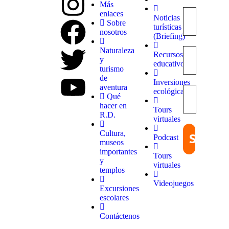
Más
enlaces
Noticias
Explora
Sobre
turísticas
con
nosotros
(Briefing)
nosotros
destinos
Naturaleza
Recursos
únicos y
y
educativos
experiencias
turismo
inolvidables.
de
Inversiones
En
aventura
ecológicas
Quieroloma,
Qué
cada viaje
hacer en
Tours
comienza
R.D.
virtuales
con pasión
y termina
Cultura,
Podcast
con
museos
grandes
importantes
Tours
recuerdos.
y
virtuales
templos
Videojuegos
Excursiones
escolares
Contáctenos