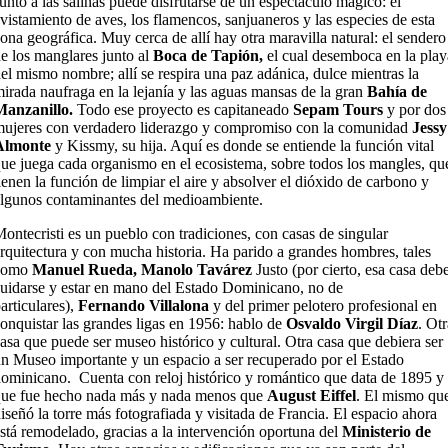
unto a las salinas puede disfrutarse de un espectáculo mágico: el
vistamiento de aves, los flamencos, sanjuaneros y las especies de esta
ona geográfica. Muy cerca de allí hay otra maravilla natural: el sendero
e los manglares junto al
Boca de Tapión,
el cual desemboca en la play
el mismo nombre; allí se respira una paz adánica, dulce mientras la
irada naufraga en la lejanía y las aguas mansas de la gran
Bahía de
Manzanillo.
Todo ese proyecto es capitaneado
Sepam Tours
y por dos
ujeres con verdadero liderazgo y compromiso con la comunidad
Jessy
Almonte
y Kissmy, su hija. Aquí es donde se entiende la función vital
ue juega cada organismo en el ecosistema, sobre todos los mangles, qu
ienen la función de limpiar el aire y absolver el dióxido de carbono y
lgunos contaminantes del medioambiente.
ontecristi es un pueblo con tradiciones, con casas de singular
rquitectura y con mucha historia. Ha parido a grandes hombres, tales
como
Manuel Rueda, Manolo
Tavárez
Justo (por cierto, esa casa deb
uidarse y estar en mano del Estado Dominicano, no de
articulares),
Fernando Villalona
y del primer pelotero profesional en
onquistar las grandes ligas en 1956: hablo de
Osvaldo Virgil Díaz
. Otr
asa que puede ser museo histórico y cultural. Otra casa que debiera ser
n Museo importante y un espacio a ser recuperado por el Estado
ominicano. Cuenta con reloj histórico y romántico que data de 1895 y
que fue hecho nada más y nada menos que
August Eiffel
. El mismo qu
iseñó la torre más fotografiada y visitada de Francia. El espacio ahora
stá remodelado, gracias a la intervención oportuna del
Ministerio de