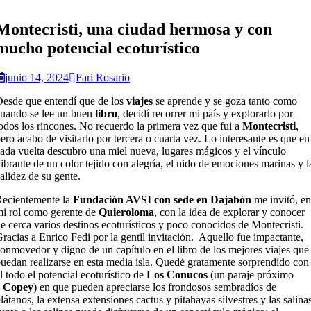
Montecristi, una ciudad hermosa y con
mucho potencial ecoturístico
junio 14, 2024
Fari Rosario
esde que entendí que de los
viajes
se aprende y se goza tanto como
uando se lee un buen
libro
, decidí recorrer mi país y explorarlo por
odos los rincones. No recuerdo la primera vez que fui a
Montecristi
,
ero acabo de visitarlo por tercera o cuarta vez. Lo interesante es que en
ada vuelta descubro una miel nueva, lugares mágicos y el vínculo
ibrante de un color tejido con alegría, el nido de emociones marinas y l
alidez de su gente.
ecientemente la
Fundación AVSI con sede en Dajabón
me invitó, en
i rol como gerente de
Quieroloma
, con la idea de explorar y conocer
e cerca varios destinos ecoturísticos y poco conocidos de Montecristi.
racias a Enrico Fedi por la gentil invitación. Aquello fue impactante,
onmovedor y digno de un capítulo en el libro de los mejores viajes que
uedan realizarse en esta media isla. Quedé gratamente sorprendido con
l todo el potencial ecoturístico de
Los Conucos
(un paraje próximo
a
Copey
) en que pueden apreciarse los frondosos sembradíos de
látanos, la extensa extensiones cactus y pitahayas silvestres y las salina