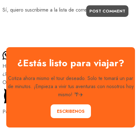
Sí, quiero suscribirme a la lista de correo.
POST COMMENT
¿Estás listo para viajar?
Hola 👋
¿Podemos ayudarte?
Cotiza ahora mismo el tour deseado. Solo te tomará un par
Open chat
de minutos. ¡Empieza a vivir tus aventuras con nosotros hoy
mismo! 🌴✈️
Powered by
Joinchat
ESCRIBENOS