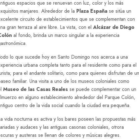
ntiguos espacios que se renuevan con luz, color y los más
exquisitos manjares. Alrededor de la
Plaza España
se sitúa un
excelente circuito de establecimientos que se complementan con
na gran terraza al aire libre. La vista, con el
Alcázar de Diego
Colón
al fondo, brinda un marco singular a la experiencia
gastronómica.
Todo lo que sucede hoy en Santo Domingo nos acerca a una
xperiencia urbana completa tanto para el residente como para el
urista; para el andante solitario, como para quienes disfrutan de u
aseo familiar. Una visita a uno de los museos coloniales como
el
Museo de las Casas Reales
se puede complementar con un
almuerzo en alguno establecimiento alrededor del Parque Colón,
ntiguo centro de la vida social cuando la ciudad era pequeña.
a vida nocturna es activa y los bares poseen las propuestas más
ariadas y audaces y las antiguas casonas coloniales, otrora
scuras y austeras se llenan de colores y músicas alegres.