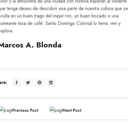
olor y la atmósfera de una ciudad con historia esperan al visitante
que tenga deseo de descubrir esa parte de nuestra cultura que se
oculta en un buen trago del mejor ron, un buen bocado o una
humeante taza de café. Santo Domingo Colonial lo tiene, ven y
xplora.
Marcos A. Blonda
are:
Previous Post
Next Post