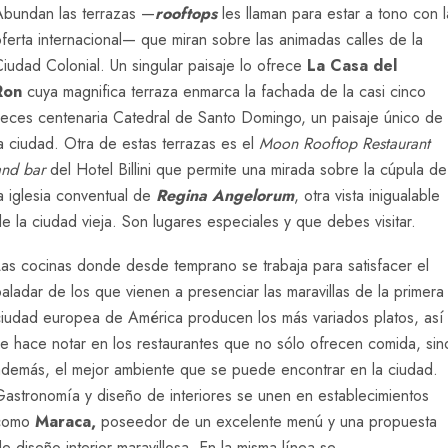
Abundan las terrazas —
rooftops
les llaman para estar a tono con l
ferta internacional— que miran sobre las animadas calles de la
iudad Colonial. Un singular paisaje lo ofrece
La Casa del
Ron
cuya magnifica terraza enmarca la fachada de la casi cinco
veces centenaria Catedral de Santo Domingo, un paisaje único de
a ciudad. Otra de estas terrazas es el
Moon Rooftop Restaurant
and bar
del Hotel Billini que permite una mirada sobre la cúpula de
a iglesia conventual de
Regina Angelorum
, otra vista inigualable
e la ciudad vieja. Son lugares especiales y que debes visitar.
Las cocinas donde desde temprano se trabaja para satisfacer el
aladar de los que vienen a presenciar las maravillas de la primera
ciudad europea de América producen los más variados platos, así
e hace notar en los restaurantes que no sólo ofrecen comida, sin
además, el mejor ambiente que se puede encontrar en la ciudad.
Gastronomía y diseño de interiores se unen en establecimientos
como
Maraca,
poseedor de un excelente menú y una propuesta
e diseño interior maravillosa. En la misma línea se