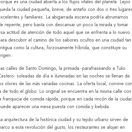
orque es una ciudad abierta a los flujos vitales del planeta. Lejos
queda la ciudad pequeña, breve, de antaño con dos o tres lugare
excelentes y familiares. La abigarrada escena podría abrumarnos
de repente, pero basta con descansar un poco la mirada y tomar
sa actitud de atención de todo aquel que se enfrenta a lo nuevo
ara descubrir el camino de los sabores ocultos en una ciudad tan
ntigua como la cultura, forzosamente híbrida, que constituye su
rigen.
as calles de Santo Domingo, la primada -parafraseando a Tulio
estero- soleadas de día e iluminadas en las noches se llenan de
os olores de las más variadas cocinas. La oferta local, convive co
a de todo el globo. Lo original se encuentra en la misma calle con
a franquicia de comida rápida, porque en cada rincón de la ciuda
puede aparecer una mesa puesta con comida y bebida.
a arquitectura de la histórica ciudad y su tejido urbano sirven de
arco a esta revolución del gusto, los restaurantes se alojan en