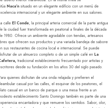
itúa
Naca’n
situado en un elegante edificio con un menú de
xcelencia internacional y un elegante ambiente en sus salones.
La calle
El Conde
, la principal arteria comercial de la parte antigu
e la ciudad fuer transformada en peatonal a finales de la década
de 1980. Ofrece un ambiente agradable con tiendas, artesanos
libres que ofrecen sus productos y una variada bandeja de sabore
n sus restaurantes de cocina local e internacional. Se puede
disfrutar de un almuerzo completo o de un simple café en
La
Cafetera,
tradicional establecimiento frecuentado por artistas y
escritores desde su fundación en los años 30 del siglo pasado.
ara quienes disfrutan de una onda relajada y prefieren el
eambular casual por las calles, el esquivar de los peatones, el
plato casual en un banco de parque o una mesa frente a un
modesto establecimiento Santo Domingo también es parte de una
xperiencia encantadora y que remueve los sentidos. Sabor, olor,