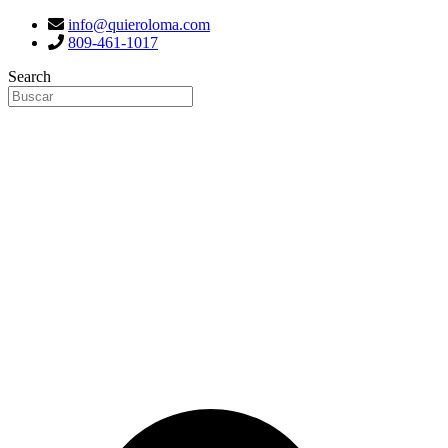
info@quieroloma.com
809-461-1017
Search