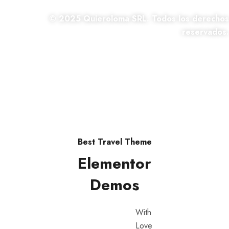
© 2025 Quieroloma SRL. Todos los derechos
reservados.
|Términos y condiciones
Best Travel Theme
Elementor
Demos
With
Love