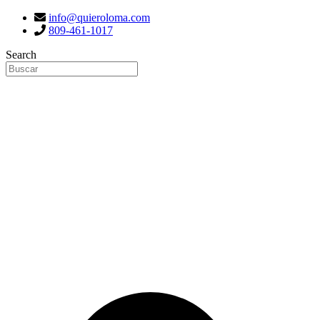
info@quieroloma.com
809-461-1017
Search