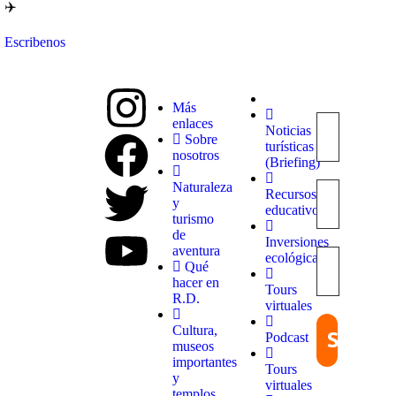
✈️
Escribenos
Más
enlaces
Noticias
Explora
Sobre
turísticas
con
nosotros
(Briefing)
nosotros
destinos
Naturaleza
Recursos
únicos y
y
educativos
experiencias
turismo
inolvidables.
de
Inversiones
En
aventura
ecológicas
Quieroloma,
Qué
cada viaje
hacer en
Tours
comienza
R.D.
virtuales
con pasión
y termina
Cultura,
Podcast
con
museos
grandes
importantes
Tours
recuerdos.
y
virtuales
templos