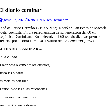
El diario caminar
agosto 17, 2023
Rene Del Risco Bermudez
ené del Risco Bermúdez (1937-1972). Nació en San Pedro de Macorís
oeta, cuentista. Figura paradigmática de su generación del 60 en
epública Dominicana. En la década del 60 recibió diversos premios
iterarios por su obra narrativa. Es autor de
El viento frío
(1967).
EL DIARIO CAMINAR…
n la ciudad
l mar besa levemente los cristales,
usca las piedras,
os metales con luna,
l cabello de las altas muchachas…
l mar nos trae canciones
ara los que van a dormir