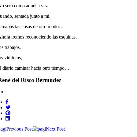
o será como aquella vez
uando, sentada junto a mí,
omabas las cosas de otro modo…
hora iremos reconociendo las esquinas,
os trabajos,
as vidrieras,
l diario caminar hacia otro tiempo…
René del Risco Bermúdez
re:
Previous Post
Next Post