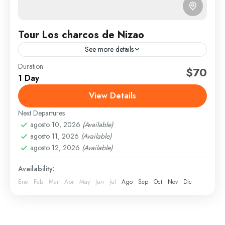
Tour Los charcos de Nizao
See more details
Duration
Diario
$70
1 Day
Aventura natural para los amantes del agua y el
View Details
senderismo. Descubre pozas de agua cristalina en
plena naturaleza, rodeadas de montañas y
Next Departures
vegetación exuberante.
agosto 10, 2026
(Available)
Peravia
agosto 11, 2026
(Available)
Intermedio
agosto 12, 2026
(Available)
6 People
Availability:
Ene
Feb
Mar
Abr
May
Jun
Jul
Ago
Sep
Oct
Nov
Dic