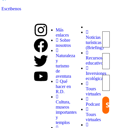
Escribenos
Más
enlaces
Noticias
Explora
Sobre
turísticas
con
nosotros
(Briefing)
nosotros
destinos
Naturaleza
Recursos
únicos y
y
educativos
experiencias
turismo
inolvidables.
de
Inversiones
En
aventura
ecológicas
Quieroloma,
Qué
cada viaje
hacer en
Tours
comienza
R.D.
virtuales
con pasión
y termina
Cultura,
Podcast
con
museos
grandes
importantes
Tours
recuerdos.
y
virtuales
templos