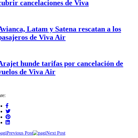
cubrir cancelaciones de Viva
Avianca, Latam y Satena rescatan a los
pasajeros de Viva Air
Arajet hunde tarifas por cancelación de
vuelos de Viva Air
re:
Previous Post
Next Post