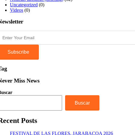
Uncategorized
(0)
Videos
(0)
Newsletter
Subscribe
Tag
Never Miss News
Buscar
Buscar
Recent Posts
FESTIVAL DE LAS FLORES, JARABACOA 2026