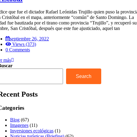
dice que fue el dictador Rafael Leónidas Trujillo quien puso la provinci
 Cristóbal en el mapa, anteriormente “común” de Santo Domingo. La
dad fue bautizada por el tirano como provincia “Trujillo”, y recuperó su
bre, San Cristóbal, después que este fue ajusticiado, aquel tan
septiembre 26, 2022
Views (373)
0 Comments
r más
Buscar
Search
Recent Posts
Categories
Blog
(67)
Imagenes
(11)
Inversiones ecológicas
(1)
Noticias turísticas (Briefing)
(62)