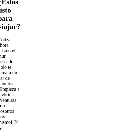
¿Estás
listo
para
viajar?
otiza
hora
mismo el
our
eseado.
olo te
omará un
ar de
inutos.
¡Empieza a
ivir tus
venturas
con
osotros
hoy
mismo! 🌴
️