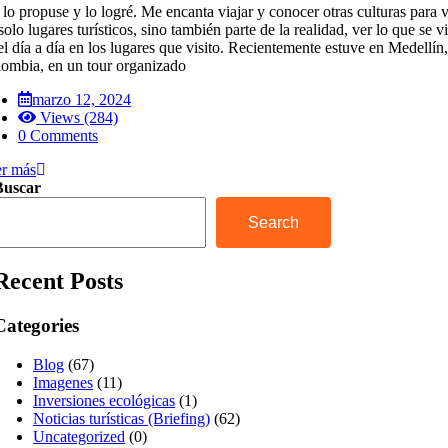
lo propuse y lo logré. Me encanta viajar y conocer otras culturas para 
solo lugares turísticos, sino también parte de la realidad, ver lo que se v
el día a día en los lugares que visito. Recientemente estuve en Medellín,
ombia, en un tour organizado
marzo 12, 2024
Views (284)
0 Comments
r más
Buscar
Search
Recent Posts
Categories
Blog
(67)
Imagenes
(11)
Inversiones ecológicas
(1)
Noticias turísticas (Briefing)
(62)
Uncategorized
(0)