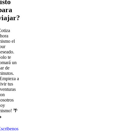
listo
para
viajar?
otiza
hora
mismo el
our
eseado.
olo te
omará un
ar de
inutos.
¡Empieza a
ivir tus
venturas
con
osotros
hoy
mismo! 🌴
️
scribenos