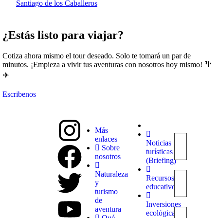
Santiago de los Caballeros
¿Estás listo para viajar?
Cotiza ahora mismo el tour deseado. Solo te tomará un par de
minutos. ¡Empieza a vivir tus aventuras con nosotros hoy mismo! 🌴
✈️
Escribenos
Más
enlaces
Noticias
Explora
Sobre
turísticas
con
nosotros
(Briefing)
nosotros
destinos
Naturaleza
Recursos
únicos y
y
educativos
experiencias
turismo
inolvidables.
de
Inversiones
En
aventura
ecológicas
Quieroloma,
Qué