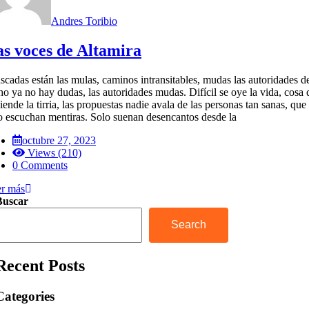
Andres Toribio
s voces de Altamira
scadas están las mulas, caminos intransitables, mudas las autoridades d
ho ya no hay dudas, las autoridades mudas. Difícil se oye la vida, cosa
iende la tirria, las propuestas nadie avala de las personas tan sanas, que
o escuchan mentiras. Solo suenan desencantos desde la
octubre 27, 2023
Views (210)
0 Comments
r más
Buscar
Search
Recent Posts
Categories