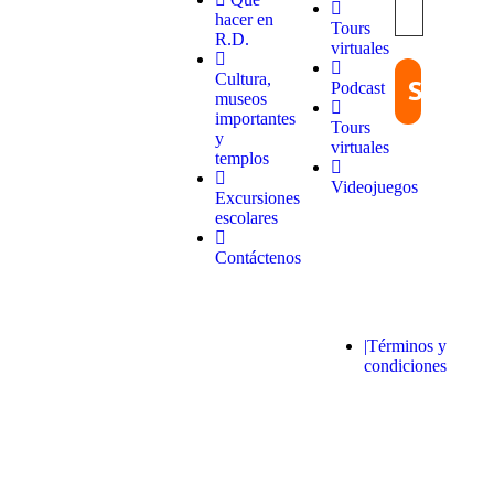
cada viaje
hacer en
Tours
comienza
R.D.
virtuales
con pasión
y termina
Cultura,
Podcast
con
museos
grandes
importantes
Tours
recuerdos.
y
virtuales
templos
Videojuegos
Excursiones
escolares
Contáctenos
© 2025 Quieroloma SRL. Todos los
|Términos y
derechos reservados.
condiciones