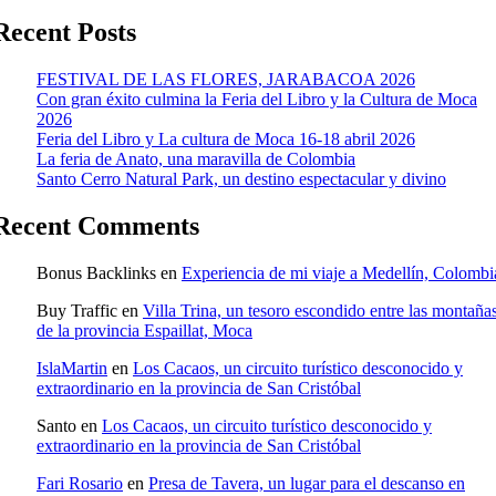
Recent Posts
FESTIVAL DE LAS FLORES, JARABACOA 2026
Con gran éxito culmina la Feria del Libro y la Cultura de Moca
2026
Feria del Libro y La cultura de Moca 16-18 abril 2026
La feria de Anato, una maravilla de Colombia
Santo Cerro Natural Park, un destino espectacular y divino
Recent Comments
Bonus Backlinks
en
Experiencia de mi viaje a Medellín, Colombi
Buy Traffic
en
Villa Trina, un tesoro escondido entre las montaña
de la provincia Espaillat, Moca
IslaMartin
en
Los Cacaos, un circuito turístico desconocido y
extraordinario en la provincia de San Cristóbal
Santo
en
Los Cacaos, un circuito turístico desconocido y
extraordinario en la provincia de San Cristóbal
Fari Rosario
en
Presa de Tavera, un lugar para el descanso en