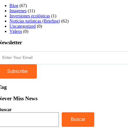
Blog
(67)
Imagenes
(11)
Inversiones ecológicas
(1)
Noticias turísticas (Briefing)
(62)
Uncategorized
(0)
Videos
(0)
Newsletter
Subscribe
Tag
Never Miss News
Buscar
Buscar