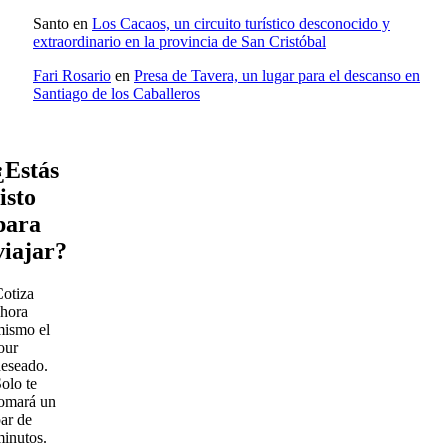
Santo
en
Los Cacaos, un circuito turístico desconocido y
extraordinario en la provincia de San Cristóbal
Fari Rosario
en
Presa de Tavera, un lugar para el descanso en
Santiago de los Caballeros
¿Estás
listo
para
viajar?
otiza
hora
mismo el
our
eseado.
olo te
omará un
ar de
inutos.