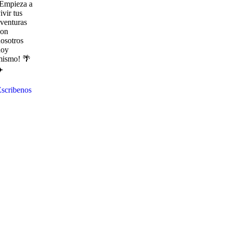
¡Empieza a
ivir tus
venturas
con
osotros
hoy
mismo! 🌴
️
scribenos
Explora
con
nosotros
destinos
únicos
y
experiencias
inolvidables.
En
Quieroloma,
cada