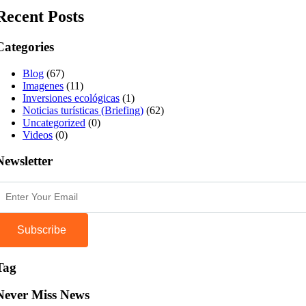
Recent Posts
Categories
Blog
(67)
Imagenes
(11)
Inversiones ecológicas
(1)
Noticias turísticas (Briefing)
(62)
Uncategorized
(0)
Videos
(0)
Newsletter
Subscribe
Tag
Never Miss News