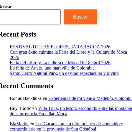
Buscar
Buscar
Recent Posts
FESTIVAL DE LAS FLORES, JARABACOA 2026
Con gran éxito culmina la Feria del Libro y la Cultura de Moca
2026
Feria del Libro y La cultura de Moca 16-18 abril 2026
La feria de Anato, una maravilla de Colombia
Santo Cerro Natural Park, un destino espectacular y divino
Recent Comments
Bonus Backlinks
en
Experiencia de mi viaje a Medellín, Colombi
Buy Traffic
en
Villa Trina, un tesoro escondido entre las montaña
de la provincia Espaillat, Moca
IslaMartin
en
Los Cacaos, un circuito turístico desconocido y
extraordinario en la provincia de San Cristóbal