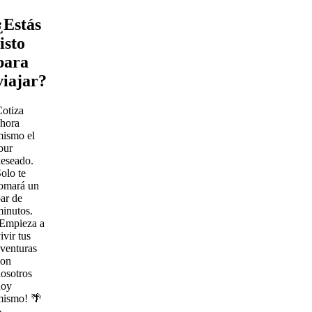
¿Estás
listo
para
viajar?
otiza
hora
mismo el
our
eseado.
olo te
omará un
ar de
inutos.
¡Empieza a
ivir tus
venturas
con
osotros
hoy
mismo! 🌴