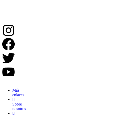
grandes
recuerdos.
Más
enlaces
Sobre
nosotros