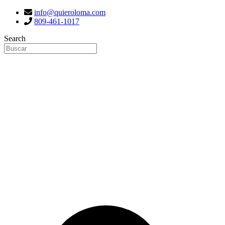
info@quieroloma.com
809-461-1017
Search