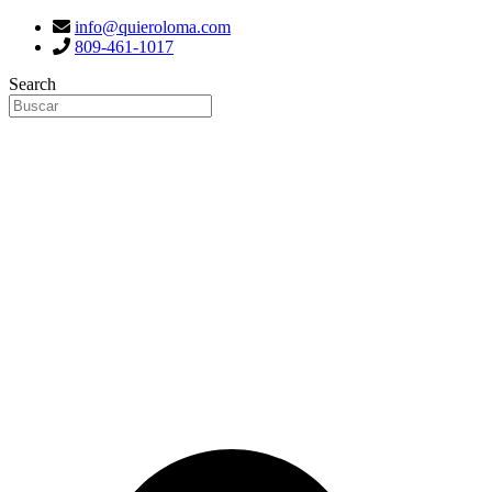
info@quieroloma.com
809-461-1017
Search