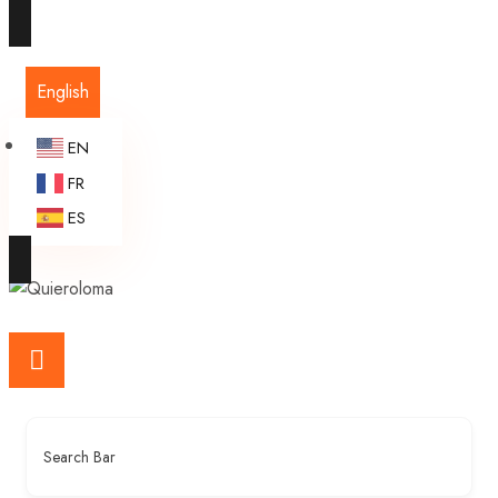
English
EN
FR
ES
Search Bar