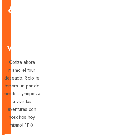
¿Estás
listo
para
viajar?
Cotiza ahora
mismo el tour
deseado. Solo te
tomará un par de
minutos. ¡Empieza
a vivir tus
aventuras con
nosotros hoy
mismo! 🌴✈️