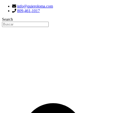
info@quieroloma.com
809-461-1017
Search